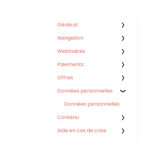
Général
Navigation
Nos réponses à vos
questions
Webinaires
Application mobile
Paiements
Site internet
Webinaires
Offres
Langues
Pass illimité
Données personnelles
Autres
Pass illimité
Remboursements
MentorShow Plus
Données personnelles
Contenu
Cours à l'unité (offre
obsolète)
Aide en cas de crise
Contenu
Renouvellement de